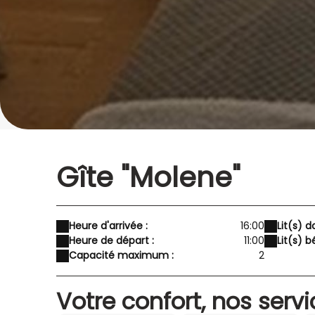
Gîte "Molene"
Heure d'arrivée :
16:00
Lit(s) d
Heure de départ :
11:00
Lit(s) b
Capacité maximum :
2
Votre confort, nos serv