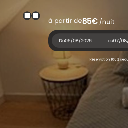
à partir de
85€
/nuit
Du
au
Réservation 100% sécur