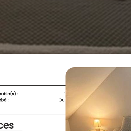
ouble(s) :
1
ébé :
Oui
ices