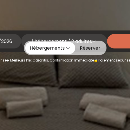
1
hébergement /
2
adultes
Hébergements
Réserver
isée, Meilleurs Prix Garantis, Confirmation Immédiate
Paiement sécuris