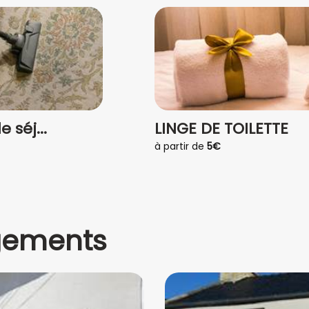
 séj...
LINGE DE TOILETTE
à partir de
5€
gements