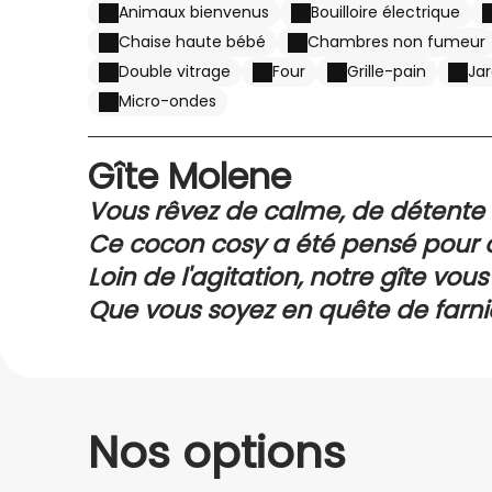
Animaux bienvenus
Bouilloire électrique
Chaise haute bébé
Chambres non fumeur
Double vitrage
Four
Grille-pain
Ja
Micro-ondes
Gîte Molene
Vous rêvez de calme, de détente
couper le souffle ? Notre petit gît
Ce cocon cosy a été pensé pour of
deux pas de la mer, vous accueil
confort simple et chaleureux. Av
Loin de l'agitation, notre gîte vous
escapade romantique ou un mome
soignée et son ambiance apaisante,
opportunité de vivre au rythme de
Que vous soyez en quête de farni
en duo. Profitez de l'air iodé, de 
parfait pour se ressourcer.
vous bercer par la tranquillité du l
notre gîte est l'endroit rêvé pour 
des plages à seulement quelques
environs à vélo ou à pied, et dégu
inoubliables à deux.
locaux dans les restaurants proch
Nos options