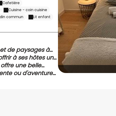
Cafetière
Cuisine - coin cuisine
rdin commun
Lit enfant
 et de paysages à
e, idéalement situé à
frir à ses hôtes un
le pour une
ec sa décoration
 offre une belle
nt de tranquillité
 il est l'endroit
 la mer. Laissez-
ente ou d'aventures,
la vue imprenable et
ieu, explorez les
créer des souvenirs
 minutes à pied.
stez les produits
es.